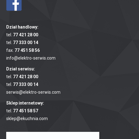
Dział handlowy:
tel.
77 421 28 00
tel.
77 333 00 14
fax.
77 451 58 56
info@elektro-serwis.com
Dział serwisu:
tel.
77 421 28 00
tel.
77 333 00 14
serwis@elektro-serwis.com
Sklep internetowy:
tel.
77 451 58 57
sklep@ekuchnia.com