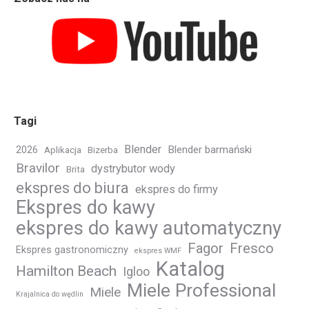
Tagi
Blender
Blender barmański
2026
Aplikacja
Bizerba
Bravilor
dystrybutor wody
Brita
ekspres do biura
ekspres do firmy
Ekspres do kawy
ekspres do kawy automatyczny
Fagor
Fresco
Ekspres gastronomiczny
ekspres WMF
Katalog
Hamilton Beach
Igloo
Miele Professional
Miele
Krajalnica do wędlin