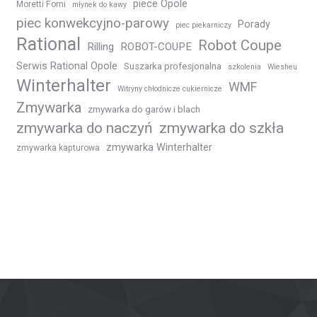
piece Opole
Moretti Forni
młynek do kawy
piec konwekcyjno-parowy
Porady
piec piekarniczy
Rational
Robot Coupe
Rilling
ROBOT-COUPE
Serwis Rational Opole
Suszarka profesjonalna
szkolenia
Wiesheu
Winterhalter
WMF
Witryny chłodnicze cukiernicze
Zmywarka
zmywarka do garów i blach
zmywarka do naczyń
zmywarka do szkła
zmywarka Winterhalter
zmywarka kapturowa