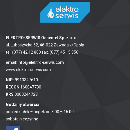
ELEKTRO-SERWIS Ochentel Sp. z o. o.
ul. Luboszycka 52, 46-022 Zawada k/Opola
tel. (077) 42 12 800 fax. (077) 45 15 856
email:
info@elektro-serwis.com
www.elektro-serwis.com
NIP:
9910347610
REGON
160047730
KRS
0000244728
Godziny otwarcia:
poniedziałek – piątek od 8:00 – 16:00
sobota nieczynne