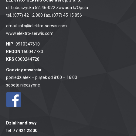
ul. Luboszycka 52, 46-022 Zawada k/Opola
tel. (077) 42 12 800 fax. (077) 45 15 856
email:
info@elektro-serwis.com
www.elektro-serwis.com
NIP:
9910347610
REGON
160047730
KRS
0000244728
Godziny otwarcia:
poniedziałek – piątek od 8:00 – 16:00
sobota nieczynne
Dział handlowy:
tel.
77 421 28 00