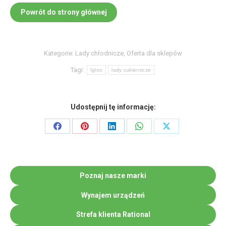
Powrót do strony głównej
Kategorie:
Lady chłodnicze
,
Oferta dla sklepów
Tagi:
Igloo
lady cukiernicze
Udostępnij tę informację:
Share
Share
Share
Share
Share
on
on
on
on
on
Facebook
Pinterest
LinkedIn
WhatsApp
X
Poznaj nasze marki
Wynajem urządzeń
Strefa klienta Rational