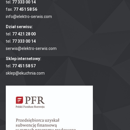
tel.
77 333 00 14
fax.
77 451 58 56
info@elektro-serwis.com
Dział serwisu:
tel.
77 421 28 00
tel.
77 333 00 14
serwis@elektro-serwis.com
Sklep internetowy:
tel.
77 451 58 57
sklep@ekuchnia.com