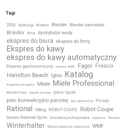
Tagi
Blender
Blender barmański
2026
Aplikacja
Bizerba
Bravilor
dystrybutor wody
Brita
ekspres do biura
ekspres do firmy
Ekspres do kawy
ekspres do kawy automatyczny
Fagor
Fresco
Ekspres gastronomiczny
ekspres WMF
Katalog
Hamilton Beach
Igloo
Miele Professional
Miele
Krajalnica do wędlin
piece Opole
Moretti Forni
młynek do kawy
piec konwekcyjno-parowy
Porady
piec piekarniczy
Rational
Robot Coupe
Rilling
ROBOT-COUPE
Serwis Rational Opole
Suszarka profesjonalna
szkolenia
Wiesheu
Winterhalter
WMF
Witryny chłodnicze cukiernicze