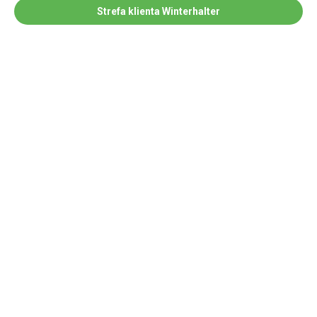
Strefa klienta Winterhalter
Jesteśmy autoryzowanym
partnerem: