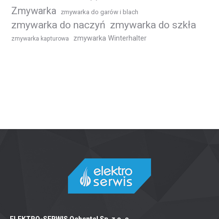
Zmywarka
zmywarka do garów i blach
zmywarka do naczyń
zmywarka do szkła
zmywarka Winterhalter
zmywarka kapturowa
ELEKTRO-SERWIS Ochentel Sp. z o. o.