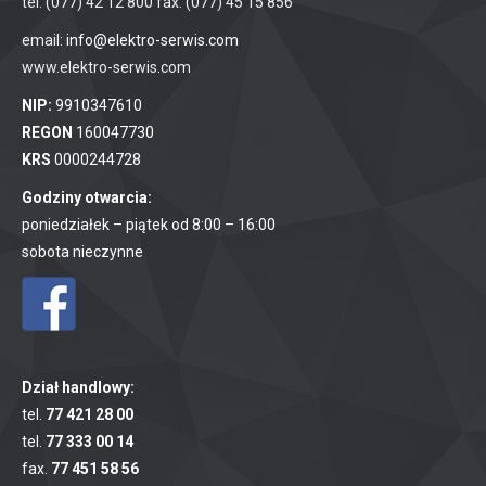
tel. (077) 42 12 800 fax. (077) 45 15 856
email:
info@elektro-serwis.com
www.elektro-serwis.com
NIP:
9910347610
REGON
160047730
KRS
0000244728
Godziny otwarcia:
poniedziałek – piątek od 8:00 – 16:00
sobota nieczynne
Dział handlowy:
tel.
77 421 28 00
tel.
77 333 00 14
fax.
77 451 58 56