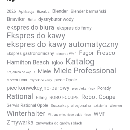
Blender
Blender barmański
2026
Aplikacja
Bizerba
Bravilor
dystrybutor wody
Brita
ekspres do biura
ekspres do firmy
Ekspres do kawy
ekspres do kawy automatyczny
Fagor
Fresco
Ekspres gastronomiczny
ekspres WMF
Katalog
Hamilton Beach
Igloo
Miele Professional
Miele
Krajalnica do wędlin
piece Opole
Moretti Forni
młynek do kawy
piec konwekcyjno-parowy
Porady
piec piekarniczy
Rational
Robot Coupe
Rilling
ROBOT-COUPE
Serwis Rational Opole
Suszarka profesjonalna
szkolenia
Wiesheu
Winterhalter
WMF
Witryny chłodnicze cukiernicze
Zmywarka
zmywarka do garów i blach