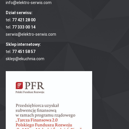
info@elektro-serwis.com
Dział serwisu:
tel.
77 421 28 00
tel.
77 333 00 14
serwis@elektro-serwis.com
Sklep internetowy:
tel.
77 451 58 57
sklep@ekuchnia.com