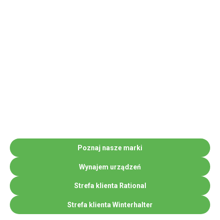
kawę do 80 kaw dziennie. Idealnie nadaje się do biur,
restauracji, sal konferencyjnych i hoteli.
Bardzo intuicyjny i prosty w obsłudze dzięki czemu nie
przysparza problemów w użytkowaniu. Ekspres ma
jedną konfigurację i wyposażony jest w: 1 młynek do
kawy, system spieniania mleka Basic Milk z systemem
mycia Click+Clean, zbiornik na wodę…
Poznaj nasze marki
Wynajem urządzeń
Strefa klienta Rational
Strefa klienta Winterhalter