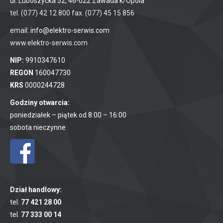
ul. Luboszycka 52, 46-022 Zawada k/Opola
tel. (077) 42 12 800 fax. (077) 45 15 856
email:
info@elektro-serwis.com
www.elektro-serwis.com
NIP:
9910347610
REGON
160047730
KRS
0000244728
Godziny otwarcia:
poniedziałek – piątek od 8:00 – 16:00
sobota nieczynne
Dział handlowy:
tel.
77 421 28 00
tel.
77 333 00 14