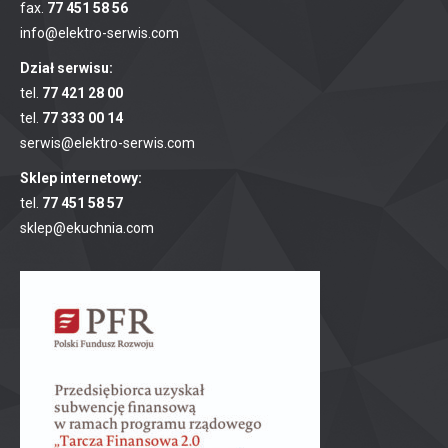
fax.
77 451 58 56
info@elektro-serwis.com
Dział serwisu:
tel.
77 421 28 00
tel.
77 333 00 14
serwis@elektro-serwis.com
Sklep internetowy:
tel.
77 451 58 57
sklep@ekuchnia.com